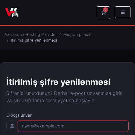
0
Səbət
Azerbaijan Hosting Provider
Müştəri paneli
İtirilmiş şifrə yenilənməsi
İtirilmiş şifrə yenilənməsi
Şifrənizi unutdunuz? Dərhal e-poçt ünvanınıza girin
və şifre sıfırlama əməliyyatına başlayın.
E-poçt ünvanı